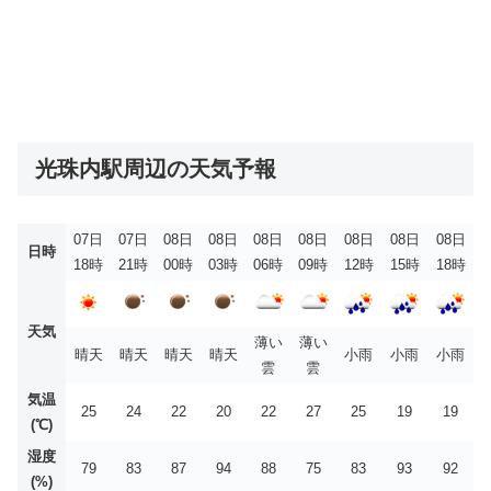
光珠内駅周辺の天気予報
07日
07日
08日
08日
08日
08日
08日
08日
08日
日時
18時
21時
00時
03時
06時
09時
12時
15時
18時
天気
薄い
薄い
晴天
晴天
晴天
晴天
小雨
小雨
小雨
雲
雲
気温
25
24
22
20
22
27
25
19
19
(℃)
湿度
79
83
87
94
88
75
83
93
92
(%)