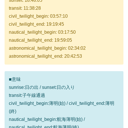
sunset: 18:48:05
transit: 11:38:28
civil_twilight_begin: 03:57:10
civil_twilight_end: 19:19:45
nautical_twilight_begin: 03:17:50
nautical_twilight_end: 19:59:05
astronomical_twilight_begin: 02:34:02
astronomical_twilight_end: 20:42:53
■意味
sunrise:日の出 / sunset:日の入り
transit:子午線通過
civil_twilight_begin:薄明(始) / civil_twilight_end:薄明
(終)
nautical_twilight_begin:航海薄明(始) /
nautical_twilight_end:航海薄明(終)