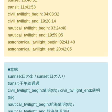
sunset: 18:48:51
transit: 11:41:53
civil_twilight_begin: 04:03:32
civil_twilight_end: 19:20:14
nautical_twilight_begin: 03:24:40
nautical_twilight_end: 19:59:05
astronomical_twilight_begin: 02:41:40
astronomical_twilight_end: 20:42:05
■意味
sunrise:日の出 / sunset:日の入り
transit:子午線通過
civil_twilight_begin:薄明(始) / civil_twilight_end:薄明
(終)
nautical_twilight_begin:航海薄明(始) /
nautical_twilight_end:航海薄明(終)