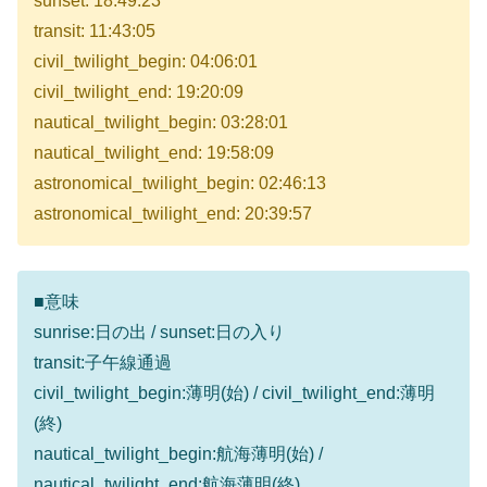
sunset: 18:49:23
transit: 11:43:05
civil_twilight_begin: 04:06:01
civil_twilight_end: 19:20:09
nautical_twilight_begin: 03:28:01
nautical_twilight_end: 19:58:09
astronomical_twilight_begin: 02:46:13
astronomical_twilight_end: 20:39:57
■意味
sunrise:日の出 / sunset:日の入り
transit:子午線通過
civil_twilight_begin:薄明(始) / civil_twilight_end:薄明
(終)
nautical_twilight_begin:航海薄明(始) /
nautical_twilight_end:航海薄明(終)